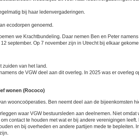
regelmatig bij haar ledenvergaderingen.
van ecodorpen genoemd.
 noemen we Krachtbundeling. Daar nemen Ben en Peter namens 
en 12 september. Op 7 november zijn in Utrecht bij elkaar gekome
t zuiden van het land.
 namens de VGW deel aan dit overleg. In 2025 was er overleg op
ief wonen (Rococo)
van wooncoöperaties. Ben neemt deel aan de bijeenkomsten hi
 overleggen waar VGW bestuursleden aan deelnemen. Niet omdat 
om contact te houden met wat er bij andere verenigingen leeft
den en bij overheden en andere partijen mede te bepleiten. I
zijn.