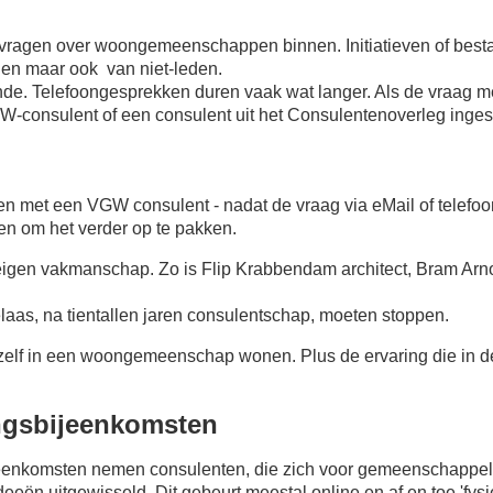
en vragen over woongemeenschappen binnen. Initiatieven of 
en maar ook van niet-leden.
nde. Telefoongesprekken duren vaak wat langer. Als de vraag m
-consulent of een consulent uit het Consulentenoverleg inges
n met een VGW consulent - nadat de vraag via eMail of telefoo
en om het verder op te pakken.
 eigen vakmanschap. Zo is Flip Krabbendam architect, Bram Ar
elaas, na tientallen jaren consulentschap, moeten stoppen.
zelf in een woongemeenschap wonen. Plus de ervaring die in de 
ngsbijeenkomsten
enkomsten nemen consulenten, die zich voor gemeenschappelij
eën uitgewisseld. Dit gebeurt meestal online en af en toe 'fysi