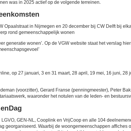
n was in 2025 actief op de volgende terreinen.
jeenkomsten
W Opaalstraat in Nijmegen en 20 december bij CW Delft bij elk
werp rond gemeenschappelijk wonen
r generatie wonen’. Op de VGW website staat het verslag hier
emeenschapsgevoel’
line, op 27 januari, 3 en 31 maart, 28 april, 19 mei, 16 juni, 28 
ndeman (voorzitter), Gerard Franse (penningmeester), Peter Bakke
etariaatswerk, waaronder het notulen van de leden- en bestuurs
nenDag
e LGVO, GEN-NL, Cooplink en VrijCoop en alle 104 deelnem
g georganiseerd. Waarbij de woongemeenschappen affiches op