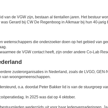
van de VGW zijn, bestaan al tientallen jaren. Het bestuur wor
 was Gerard bij CW De Regenboog in Alkmaar bij hun 40-jarig 
en wetenschappers die onderzoeker doen op het gebied van g
aag.
 waarmee de VGW contact heeft, zijn onder andere Co-Lab Re
ederland
dere zusterorganisaties in Nederland, zoals de LVGO, GEN-NL
gen van woongemeenschappen.
ersteund, o.a. doordat Peter Bakker lid is van de stuurgroep 
coöperatiedag. In 2025 was dat op 4 oktober.
tuursleden wederzijds uit voor haar ledenvergaderingen. Jaarl