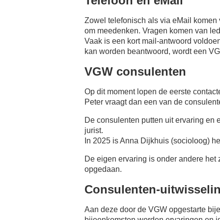
Telefoon en eMail
Zowel telefonisch als via eMail kom
om meedenken. Vragen komen van led
Vaak is een kort mail-antwoord voldoe
kan worden beantwoord, wordt een VGW
VGW consulenten
Op dit moment lopen de eerste contacte
Peter vraagt dan een van de consulent
De consulenten putten uit ervaring en
jurist.
In 2025 is Anna Dijkhuis (socioloog) h
De eigen ervaring is onder andere het 
opgedaan.
Consulenten-uitwisseli
Aan deze door de VGW opgestarte bije
bijeenkomsten worden ervaringen en ide