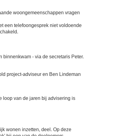
bestaande woongemeenschappen vragen
et een telefoongesprek niet voldoende
chakeld.
n binnenkwam - via de secretaris Peter.
nold project-adviseur en Ben Lindeman
loop van de jaren bij advisering is
k wonen inzetten, deel. Op deze
ek' bij een van de deelnemers.