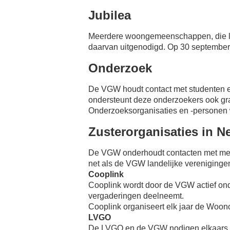
Jubilea
Meerdere woongemeenschappen, die lid 
daarvan uitgenodigd. Op 30 september
Onderzoek
De VGW houdt contact met studenten 
ondersteunt deze onderzoekers ook gr
Onderzoeksorganisaties en -personen
Zusterorganisaties in N
De VGW onderhoudt contacten met meer
net als de VGW landelijke verenigin
Cooplink
Cooplink wordt door de VGW actief ond
vergaderingen deelneemt.
Cooplink organiseert elk jaar de Woon
LVGO
De LVGO en de VGW nodigen elkaars bes