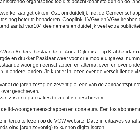
niserende organisaties toolkits beschikbaar stelden en de lan
dewerker aangetrokken. O.a. om duidelijk met de Gemeenschap
ntes nog beter te benaderen. Cooplink, LVGW en VGW hebben da
end aantal van104 deelnemers en duidelijk veel extra publicitei
eWoon Anders, bestaande uit Anna Dijkhuis, Flip Krabbendam
rgde en drukker Pasklaar weer voor drie mooie uitgaves: numm
estaande woongemeenschappen en alternatieven en over onders
 andere landen. Je kunt er in lezen over de verschillende visi
naf de jaren zestig en zeventig al een van de aandachtspunte
 over geschreven.
an zuster organisaties bezocht en beschreven.
 de lid-woongemeenschappen en donateurs. Een los abonneme
jn terug te lezen op de VGW website. Dat zijn uitgaves vanaf
ds eind jaren zeventig) te kunnen digitaliseren.