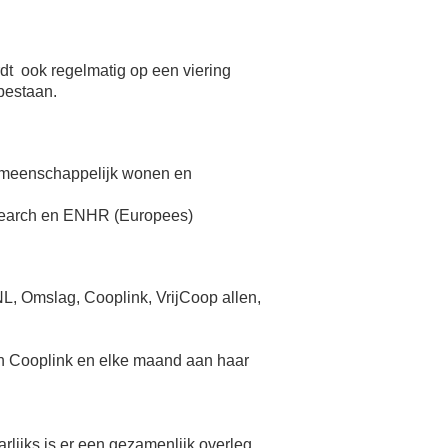
dt ook regelmatig op een viering
bestaan.
emeenschappelijk wonen en
search en ENHR (Europees)
, Omslag, Cooplink, VrijCoop allen,
van Cooplink en elke maand aan haar
ijks is er een gezamenlijk overleg.