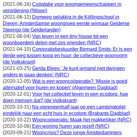
(2021-06-16)
Coöptatie voor woongemeenschappen in
verordening (!Woon)
(2021-06-12)
Domweg gelukkig in de Köllingschool in
Dieren; Amsterdamse woongroep eerste winnaar Gelderse
Steengo (de Gelderlander)
(2021-06-04)
Van leven in een tiny house tot een
woonboerderij delen met zes vrienden (NRC)
(2021-04-10)
Corporatiebestuurder Bernard Smits: Er is een
derde weg tussen koop en huur: de collectieve woonvorm
(de Volkskrant)
(2021-03-25)
Gerda Blees: 'Je kunt iemand niet dwingen
anders te gaan denken' (NRC)
(2020-12-05)
Wat is een wooncoöperatie? ‘Missie is goed
alternatief voor huren en kopen’ (Algemeen Dagblad)
(2020-12-01)
Voor het collectief leven in een ecodorp, hoe
doen mensen dat? (de Volkskrant)
(2020-10-31)
Na viereneenhalf jaar op een campingtoilet
eindelijk naar een echt huis in ecodorp (Brabants Dagblad)
(2020-10-22)
Wooncoöperatis: Maak het makkelijker (NRC)
(2020-10-06)
Een woning huren van jezelf (NRC)
(2020-09-21)
Wooncrisis? Deze jonge Amsterdammers