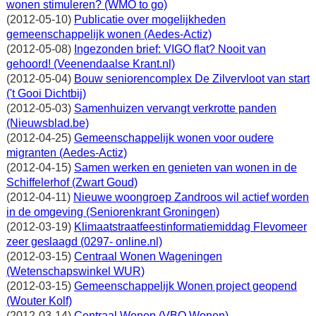
wonen stimuleren? (WMO to go)
(2012-05-10)
Publicatie over mogelijkheden
gemeenschappelijk wonen (Aedes-Actiz)
(2012-05-08)
Ingezonden brief: VIGO flat? Nooit van
gehoord! (Veenendaalse Krant.nl)
(2012-05-04)
Bouw seniorencomplex De Zilvervloot van start
('t Gooi Dichtbij)
(2012-05-03)
Samenhuizen vervangt verkrotte panden
(Nieuwsblad.be)
(2012-04-25)
Gemeenschappelijk wonen voor oudere
migranten (Aedes-Actiz)
(2012-04-15)
Samen werken en genieten van wonen in de
Schiffelerhof (Zwart Goud)
(2012-04-11)
Nieuwe woongroep Zandroos wil actief worden
in de omgeving (Seniorenkrant Groningen)
(2012-03-19)
Klimaatstraatfeestinformatiemiddag Flevomeer
zeer geslaagd (0297- online.nl)
(2012-03-15)
Centraal Wonen Wageningen
(Wetenschapswinkel WUR)
(2012-03-15)
Gemeenschappelijk Wonen project geopend
(Wouter Kolf)
(2012-03-14)
Centraal Wonen (VBO Wonen)