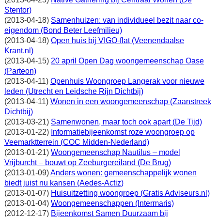
Stentor)
(2013-04-18)
Samenhuizen: van individueel bezit naar co-
eigendom (Bond Beter Leefmilieu)
(2013-04-18)
Open huis bij VIGO-flat (Veenendaalse
Krant.nl)
(2013-04-15)
20 april Open Dag woongemeenschap Oase
(Parteon)
(2013-04-11)
Openhuis Woongroep Langerak voor nieuwe
leden (Utrecht en Leidsche Rijn Dichtbij)
(2013-04-11)
Wonen in een woongemeenschap (Zaanstreek
Dichtbij)
(2013-03-21)
Samenwonen, maar toch ook apart (De Tijd)
(2013-01-22)
Informatiebijeenkomst roze woongroep op
Veemarktterrein (COC Midden-Nederland)
(2013-01-21)
Woongemeenschap Nautilus – model
Vrijburcht – bouwt op Zeeburgereiland (De Brug)
(2013-01-09)
Anders wonen: gemeenschappelijk wonen
biedt juist nu kansen (Aedes-Actiz)
(2013-01-07)
Huisuitzetting woongroep (Gratis Adviseurs.nl)
(2013-01-04)
Woongemeenschappen (Intermaris)
(2012-12-17)
Bijeenkomst Samen Duurzaam bij