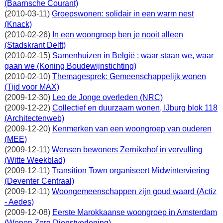
(Baarnsche Courant)
(2010-03-11)
Groepswonen: solidair in een warm nest
(Knack)
(2010-02-26)
In een woongroep ben je nooit alleen
(Stadskrant Delft)
(2010-02-15)
Samenhuizen in België : waar staan we, waar
gaan we (Koning Boudewijnstichting)
(2010-02-10)
Themagesprek: Gemeenschappelijk wonen
(Tijd voor MAX)
(2009-12-30)
Leo de Jonge overleden (NRC)
(2009-12-22)
Collectief en duurzaam wonen, IJburg blok 118
(Architectenweb)
(2009-12-20)
Kenmerken van een woongroep van ouderen
(MEE)
(2009-12-11)
Wensen bewoners Zernikehof in vervulling
(Witte Weekblad)
(2009-12-11)
Transition Town organiseert Midwinterviering
(Deventer Centraal)
(2009-12-11)
Woongemeenschappen zijn goud waard (Actiz
- Aedes)
(2009-12-08)
Eerste Marokkaanse woongroep in Amsterdam
(Wonen Zorg Dienstverlening)