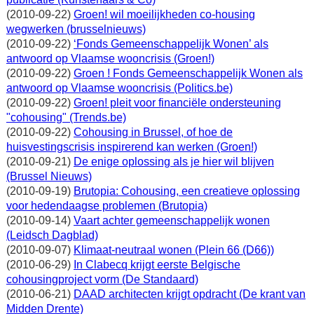
(2010-09-22)
Groen! wil moeilijkheden co-housing
wegwerken (brusselnieuws)
(2010-09-22)
‘Fonds Gemeenschappelijk Wonen’ als
antwoord op Vlaamse wooncrisis (Groen!)
(2010-09-22)
Groen ! Fonds Gemeenschappelijk Wonen als
antwoord op Vlaamse wooncrisis (Politics.be)
(2010-09-22)
Groen! pleit voor financiële ondersteuning
"cohousing" (Trends.be)
(2010-09-22)
Cohousing in Brussel, of hoe de
huisvestingscrisis inspirerend kan werken (Groen!)
(2010-09-21)
De enige oplossing als je hier wil blijven
(Brussel Nieuws)
(2010-09-19)
Brutopia: Cohousing, een creatieve oplossing
voor hedendaagse problemen (Brutopia)
(2010-09-14)
Vaart achter gemeenschappelijk wonen
(Leidsch Dagblad)
(2010-09-07)
Klimaat-neutraal wonen (Plein 66 (D66))
(2010-06-29)
In Clabecq krijgt eerste Belgische
cohousingproject vorm (De Standaard)
(2010-06-21)
DAAD architecten krijgt opdracht (De krant van
Midden Drente)