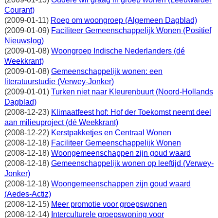
Courant)
(2009-01-11)
Roep om woongroep (Algemeen Dagblad)
(2009-01-09)
Faciliteer Gemeenschappelijk Wonen (Positief
Nieuwslog)
(2009-01-08)
Woongroep Indische Nederlanders (dé
Weekkrant)
(2009-01-08)
Gemeenschappelijk wonen: een
literatuurstudie (Verwey-Jonker)
(2009-01-01)
Turken niet naar Kleurenbuurt (Noord-Hollands
Dagblad)
(2008-12-23)
Klimaatfeest hof: Hof der Toekomst neemt deel
aan milieuproject (dé Weekkrant)
(2008-12-22)
Kerstpakketjes en Centraal Wonen
(2008-12-18)
Faciliteer Gemeenschappelijk Wonen
(2008-12-18)
Woongemeenschappen zijn goud waard
(2008-12-18)
Gemeenschappelijk wonen op leeftijd (Verwey-
Jonker)
(2008-12-18)
Woongemeenschappen zijn goud waard
(Aedes-Actiz)
(2008-12-15)
Meer promotie voor groepswonen
(2008-12-14)
Interculturele groepswoning voor