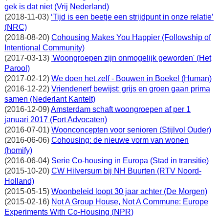
gek is dat niet (Vrij Nederland)
(2018-11-03)
‘Tijd is een beetje een strijdpunt in onze relatie’
(NRC)
(2018-08-20)
Cohousing Makes You Happier (Followship of
Intentional Community)
(2017-03-13)
'Woongroepen zijn onmogelijk geworden' (Het
Parool)
(2017-02-12)
We doen het zelf - Bouwen in Boekel (Human)
(2016-12-22)
Vriendenerf bewijst: grijs en groen gaan prima
samen (Nederlant Kantelt)
(2016-12-09)
Amsterdam schaft woongroepen af per 1
januari 2017 (Fort Advocaten)
(2016-07-01)
Woonconcepten voor senioren (Stijlvol Ouder)
(2016-06-06)
Cohousing: de nieuwe vorm van wonen
(homify)
(2016-06-04)
Serie Co-housing in Europa (Stad in transitie)
(2015-10-20)
CW Hilversum bij NH Buurten (RTV Noord-
Holland)
(2015-05-15)
Woonbeleid loopt 30 jaar achter (De Morgen)
(2015-02-16)
Not A Group House, Not A Commune: Europe
Experiments With Co-Housing (NPR)