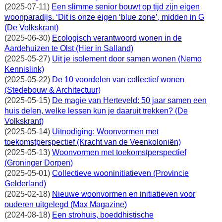
(2025-07-11)
Een slimme senior bouwt op tijd zijn eigen
woonparadijs. ‘Dit is onze eigen ‘blue zone’, midden in G
(De Volkskrant)
(2025-06-30)
Ecologisch verantwoord wonen in de
Aardehuizen te Olst (Hier in Salland)
(2025-05-27)
Uit je isolement door samen wonen (Nemo
Kennislink)
(2025-05-22)
De 10 voordelen van collectief wonen
(Stedebouw & Architectuur)
(2025-05-15)
De magie van Herteveld: 50 jaar samen een
huis delen, welke lessen kun je daaruit trekken? (De
Volkskrant)
(2025-05-14)
Uitnodiging: Woonvormen met
toekomstperspectief (Kracht van de Veenkoloniën)
(2025-05-13)
Woonvormen met toekomstperspectief
(Groninger Dorpen)
(2025-05-01)
Collectieve wooninitiatieven (Provincie
Gelderland)
(2025-02-18)
Nieuwe woonvormen en initiatieven voor
ouderen uitgelegd (Max Magazine)
(2024-08-18)
Een strohuis, boeddhistische