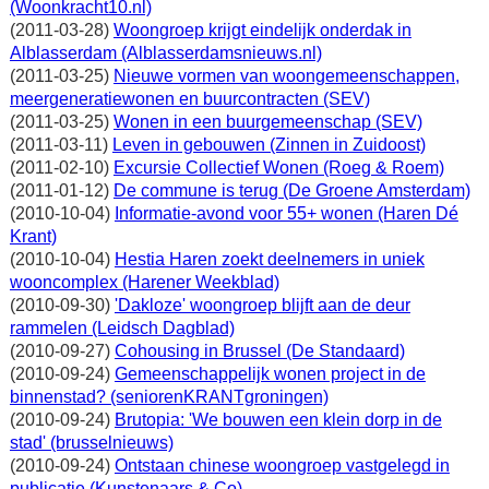
(Woonkracht10.nl)
(2011-03-28)
Woongroep krijgt eindelijk onderdak in
Alblasserdam (Alblasserdamsnieuws.nl)
(2011-03-25)
Nieuwe vormen van woongemeenschappen,
meergeneratiewonen en buurcontracten (SEV)
(2011-03-25)
Wonen in een buurgemeenschap (SEV)
(2011-03-11)
Leven in gebouwen (Zinnen in Zuidoost)
(2011-02-10)
Excursie Collectief Wonen (Roeg & Roem)
(2011-01-12)
De commune is terug (De Groene Amsterdam)
(2010-10-04)
Informatie-avond voor 55+ wonen (Haren Dé
Krant)
(2010-10-04)
Hestia Haren zoekt deelnemers in uniek
wooncomplex (Harener Weekblad)
(2010-09-30)
'Dakloze' woongroep blijft aan de deur
rammelen (Leidsch Dagblad)
(2010-09-27)
Cohousing in Brussel (De Standaard)
(2010-09-24)
Gemeenschappelijk wonen project in de
binnenstad? (seniorenKRANTgroningen)
(2010-09-24)
Brutopia: 'We bouwen een klein dorp in de
stad' (brusselnieuws)
(2010-09-24)
Ontstaan chinese woongroep vastgelegd in
publicatie (Kunstenaars & Co)