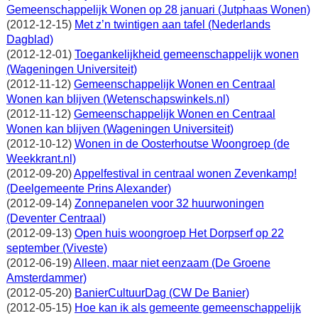
Gemeenschappelijk Wonen op 28 januari (Jutphaas Wonen)
(2012-12-15)
Met z’n twintigen aan tafel (Nederlands
Dagblad)
(2012-12-01)
Toegankelijkheid gemeenschappelijk wonen
(Wageningen Universiteit)
(2012-11-12)
Gemeenschappelijk Wonen en Centraal
Wonen kan blijven (Wetenschapswinkels.nl)
(2012-11-12)
Gemeenschappelijk Wonen en Centraal
Wonen kan blijven (Wageningen Universiteit)
(2012-10-12)
Wonen in de Oosterhoutse Woongroep (de
Weekkrant.nl)
(2012-09-20)
Appelfestival in centraal wonen Zevenkamp!
(Deelgemeente Prins Alexander)
(2012-09-14)
Zonnepanelen voor 32 huurwoningen
(Deventer Centraal)
(2012-09-13)
Open huis woongroep Het Dorpserf op 22
september (Viveste)
(2012-06-19)
Alleen, maar niet eenzaam (De Groene
Amsterdammer)
(2012-05-20)
BanierCultuurDag (CW De Banier)
(2012-05-15)
Hoe kan ik als gemeente gemeenschappelijk