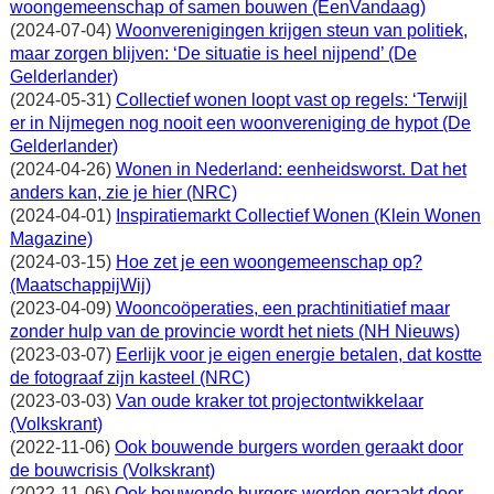
woongemeenschap of samen bouwen (EenVandaag)
(2024-07-04)
Woonverenigingen krijgen steun van politiek,
maar zorgen blijven: ‘De situatie is heel nijpend’ (De
Gelderlander)
(2024-05-31)
Collectief wonen loopt vast op regels: ‘Terwijl
er in Nijmegen nog nooit een woonvereniging de hypot (De
Gelderlander)
(2024-04-26)
Wonen in Nederland: eenheidsworst. Dat het
anders kan, zie je hier (NRC)
(2024-04-01)
Inspiratiemarkt Collectief Wonen (Klein Wonen
Magazine)
(2024-03-15)
Hoe zet je een woongemeenschap op?
(MaatschappijWij)
(2023-04-09)
Wooncoöperaties, een prachtinitiatief maar
zonder hulp van de provincie wordt het niets (NH Nieuws)
(2023-03-07)
Eerlijk voor je eigen energie betalen, dat kostte
de fotograaf zijn kasteel (NRC)
(2023-03-03)
Van oude kraker tot projectontwikkelaar
(Volkskrant)
(2022-11-06)
Ook bouwende burgers worden geraakt door
de bouwcrisis (Volkskrant)
(2022-11-06)
Ook bouwende burgers worden geraakt door