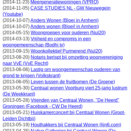
(2014-11-23)
Meergeneratiewoningen (VPRO)
(2014-11-05)
CASE STUDIES NL - GW Nieuwegein
(Youtube)
(2014-10-07)
Anders Wonen (Bloei in Arnhem)
(2014-10-07)
Anders wonen (Bloei! in Arnhem)
(2014-05-15)
Woongroepen voor ouderen (Nul20)
(2014-03-13)
Vrijheid en compromis in een
woongemeenschap (Bodhi tv)
(2013-09-15)
Woonkollektief Purmerend (Nul20)
(2013-08-20)
Notaris berispt bij omzetting woonvereniging
naar VvE (VvE Recht)
(2013-06-06)
Lastig om woongemeenschap ouderen van
grond te krijgen (Volkskrant)
(2013-06-05)
Leven tussen de fruitbomen (De Groene)
(2013-05-30)
Centraal wonen Voorburg viert 25-jarig lustrum
(De Weekkrant)
(2013-05-28)
Vrienden van Centraal Wonen, "De Heerd"
Groningen (Facebook - CW De Heerd)
(2013-05-21)
Huiskamerconcert bij Centraal Wonen (Groot-
Leiden Dichtbij)
(2013-05-19)
Houthakkers bij Centraal Wonen (lijn6.com)
(2013-04-25)
Native Gathering bij Centraal Wonen (De