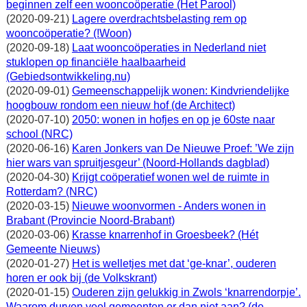
beginnen zelf een wooncoöperatie (Het Parool)
(2020-09-21)
Lagere overdrachtsbelasting rem op
wooncoöperatie? (!Woon)
(2020-09-18)
Laat wooncoöperaties in Nederland niet
stuklopen op financiële haalbaarheid
(Gebiedsontwikkeling.nu)
(2020-09-01)
Gemeenschappelijk wonen: Kindvriendelijke
hoogbouw rondom een nieuw hof (de Architect)
(2020-07-10)
2050: wonen in hofjes en op je 60ste naar
school (NRC)
(2020-06-16)
Karen Jonkers van De Nieuwe Proef: ’We zijn
hier wars van spruitjesgeur’ (Noord-Hollands dagblad)
(2020-04-30)
Krijgt coöperatief wonen wel de ruimte in
Rotterdam? (NRC)
(2020-03-15)
Nieuwe woonvormen - Anders wonen in
Brabant (Provincie Noord-Brabant)
(2020-03-06)
Krasse knarrenhof in Groesbeek? (Hét
Gemeente Nieuws)
(2020-01-27)
Het is welletjes met dat ‘ge-knar’, ouderen
horen er ook bij (de Volkskrant)
(2020-01-15)
Ouderen zijn gelukkig in Zwols ‘knarrendorpje’.
Waarom durven veel gemeenten er dan niet aan? (de