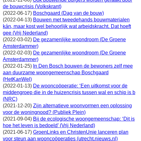
de bouwcrisis (Volkskrant)
(2022-06-17)
Boschgaard (Dag van de bouw)
(2022-04-13)
Bouwen met tweedehands bouwmaterialen
kán, maar kost wel behoorlijk wat arbeidskracht. Dat hoeft
gee (Vrij Nederland)
(2022-03-02)
De gezamenlijke woondroom (De Groene
Amsterdammer)
(2022-02-03)
De gezamenlijke woondroom (De Groene
Amsterdammer)
(2022-01-25)
In Den Bosch bouwen de bewoners zelf mee
aan duurzame woongemeenschap Boschgaard
(HetKanWel)
(2022-01-13)
De wooncoöperatie: ‘Een uitkomst voor de
middengroep die in de huizencrisis tussen wal en schip is b
(NRC)
(2021-12-20)
Zijn alternatieve woonvormen een oplossing
voor de woningnood? (Publiek Plein)
(2021-09-04)
Bij de ecologische woongemeenschap: ‘Dit is
hoe het leven is bedoeld’ (Vrij Nederland)
(2021-06-17)
GroenLinks en ChristenUnie lanceren plan
voor steun aan wooncoöperaties (utrecht.nieuws.nl)