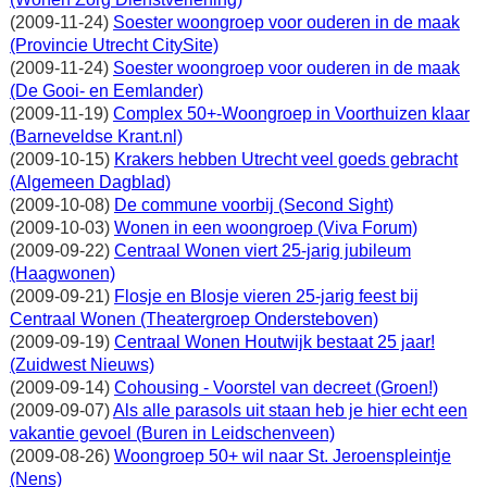
(2009-11-24)
Soester woongroep voor ouderen in de maak
(Provincie Utrecht CitySite)
(2009-11-24)
Soester woongroep voor ouderen in de maak
(De Gooi- en Eemlander)
(2009-11-19)
Complex 50+-Woongroep in Voorthuizen klaar
(Barneveldse Krant.nl)
(2009-10-15)
Krakers hebben Utrecht veel goeds gebracht
(Algemeen Dagblad)
(2009-10-08)
De commune voorbij (Second Sight)
(2009-10-03)
Wonen in een woongroep (Viva Forum)
(2009-09-22)
Centraal Wonen viert 25-jarig jubileum
(Haagwonen)
(2009-09-21)
Flosje en Blosje vieren 25-jarig feest bij
Centraal Wonen (Theatergroep Ondersteboven)
(2009-09-19)
Centraal Wonen Houtwijk bestaat 25 jaar!
(Zuidwest Nieuws)
(2009-09-14)
Cohousing - Voorstel van decreet (Groen!)
(2009-09-07)
Als alle parasols uit staan heb je hier echt een
vakantie gevoel (Buren in Leidschenveen)
(2009-08-26)
Woongroep 50+ wil naar St. Jeroenspleintje
(Nens)