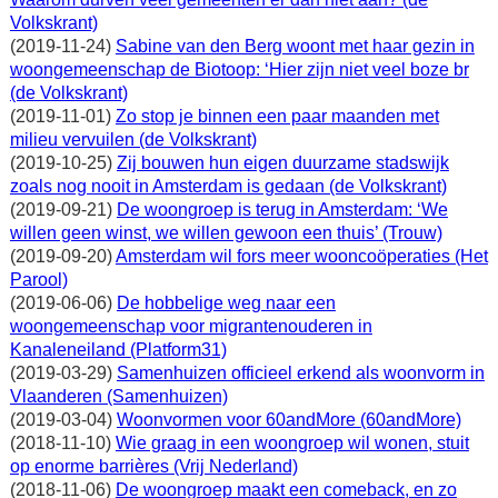
Volkskrant)
(2019-11-24)
Sabine van den Berg woont met haar gezin in
woongemeenschap de Biotoop: ‘Hier zijn niet veel boze br
(de Volkskrant)
(2019-11-01)
Zo stop je binnen een paar maanden met
milieu vervuilen (de Volkskrant)
(2019-10-25)
Zij bouwen hun eigen duurzame stadswijk
zoals nog nooit in Amsterdam is gedaan (de Volkskrant)
(2019-09-21)
De woongroep is terug in Amsterdam: ‘We
willen geen winst, we willen gewoon een thuis’ (Trouw)
(2019-09-20)
Amsterdam wil fors meer wooncoöperaties (Het
Parool)
(2019-06-06)
De hobbelige weg naar een
woongemeenschap voor migrantenouderen in
Kanaleneiland (Platform31)
(2019-03-29)
Samenhuizen officieel erkend als woonvorm in
Vlaanderen (Samenhuizen)
(2019-03-04)
Woonvormen voor 60andMore (60andMore)
(2018-11-10)
Wie graag in een woongroep wil wonen, stuit
op enorme barrières (Vrij Nederland)
(2018-11-06)
De woongroep maakt een comeback, en zo