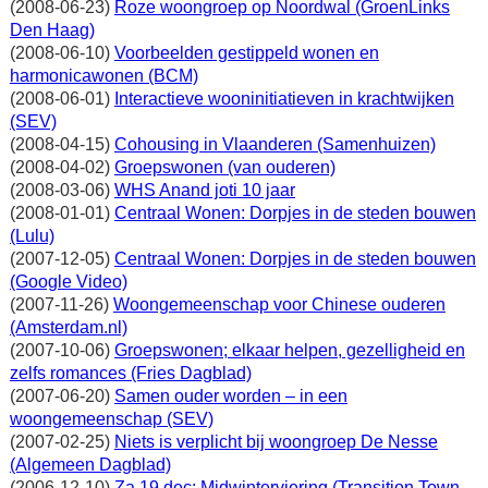
(2008-06-23)
Roze woongroep op Noordwal (GroenLinks
Den Haag)
(2008-06-10)
Voorbeelden gestippeld wonen en
harmonicawonen (BCM)
(2008-06-01)
Interactieve wooninitiatieven in krachtwijken
(SEV)
(2008-04-15)
Cohousing in Vlaanderen (Samenhuizen)
(2008-04-02)
Groepswonen (van ouderen)
(2008-03-06)
WHS Anand joti 10 jaar
(2008-01-01)
Centraal Wonen: Dorpjes in de steden bouwen
(Lulu)
(2007-12-05)
Centraal Wonen: Dorpjes in de steden bouwen
(Google Video)
(2007-11-26)
Woongemeenschap voor Chinese ouderen
(Amsterdam.nl)
(2007-10-06)
Groepswonen; elkaar helpen, gezelligheid en
zelfs romances (Fries Dagblad)
(2007-06-20)
Samen ouder worden – in een
woongemeenschap (SEV)
(2007-02-25)
Niets is verplicht bij woongroep De Nesse
(Algemeen Dagblad)
(2006-12-10)
Za 19 dec: Midwinterviering (Transition Town