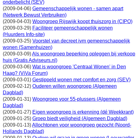
onderbelicht (SEV)
(2009-04-06)
Gemeenschappelijk wonen - samen apart
(Netwerk Bewust Verbruiken)
(2009-04-03)
Woongroep Rijswijk koopt thuiszorg in (CIPO)
(2009-03-29)
Faciliteer gemeenschappelijk wonen
(Huurders Info-site)
(2009-03-25)
Voorstel van decreet ivm gemeenschappelijk
wonen (Samenhuizen)
(2009-03-09)
Als woongroep beperking opleggen bij verkoop
huis (Gratis Adviseurs.nl)
(2009-03-06)
Wat is woongroep 'Centraal Wonen' in Den
Haag? (ViVa Forum)
(2009-03-01)
Gestippeld wonen met comfort en zorg (SEV)
(2009-02-12)
Ouderen willen woongroep (Algemeen
Dagblad)
(2009-01-31)
Woongroep voor 55-plussers (Algemeen
Dagblad)
(2009-01-27)
Eigen woongroep is erkenning (dé Weekkrant)
(2009-01-25)
Groep biedt veiligheid (Algemeen Dagblad)
(2009-01-13)
Allochtonen voor woongroep gezocht (Noord-
Hollands Dagblad)
(2009-01-13)
Oudere wil graag in groep wonen (Leeuwarder