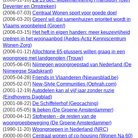
Deventer en Omstreken)
(2006-07-03)
Centraal Wonen sport voor goede doel
(2006-03-20)
Groen! wil dat samenhuizen prioriteit wordt in
Vlaams woonbeleid (Groen!)
(2006-03-15)
Het heft in eigen handen: meer keuzevrijheid
creëren in het woonaanbod (Aedes-Actiz Kenniscentrum
Wonen-Zorg)
(2006-01-12)
Allochtone 65-plussers willen graag in een
woongroep met landgenoten (Trouw)
(2005-06-05)
Nijmegen woongroepstad van Nederland (De
Nijmeegse Stadskrant)
(2005-04-28)
Friends in Vlaanderen (Nieuwsblad.be)
(2005-02-07)
New-Style Communities (Ophrah.com)
(2001-12-19)
Autodelen kan al vijf jaar zonder ruzie
(Eindhovens Dagblad)
(2001-08-22)
De Schiffelerhof (Geocaching)
(2001-05-05)
Ik beken (De Groene Amsterdammer)
(2000-04-12)
Stofnesten - de resten van de
woongroepbeweging (De Groene Amsterdammer)
(1990-11-20)
Woongroepen in Nederland (NRC)
(0000-00-00)
Centraal wonen of co-housing (Wonen Na 60)