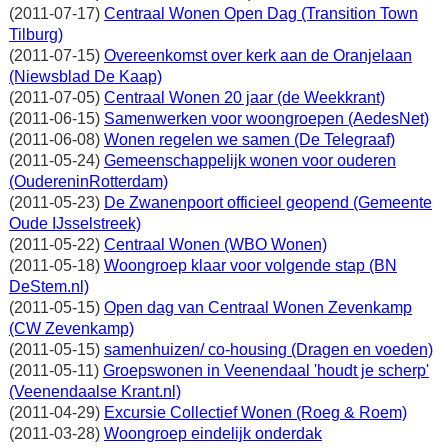
(2011-07-17)
Centraal Wonen Open Dag (Transition Town
Tilburg)
(2011-07-15)
Overeenkomst over kerk aan de Oranjelaan
(Niewsblad De Kaap)
(2011-07-05)
Centraal Wonen 20 jaar (de Weekkrant)
(2011-06-15)
Samenwerken voor woongroepen (AedesNet)
(2011-06-08)
Wonen regelen we samen (De Telegraaf)
(2011-05-24)
Gemeenschappelijk wonen voor ouderen
(OudereninRotterdam)
(2011-05-23)
De Zwanenpoort officieel geopend (Gemeente
Oude IJsselstreek)
(2011-05-22)
Centraal Wonen (WBO Wonen)
(2011-05-18)
Woongroep klaar voor volgende stap (BN
DeStem.nl)
(2011-05-15)
Open dag van Centraal Wonen Zevenkamp
(CW Zevenkamp)
(2011-05-15)
samenhuizen/ co-housing (Dragen en voeden)
(2011-05-11)
Groepswonen in Veenendaal 'houdt je scherp'
(Veenendaalse Krant.nl)
(2011-04-29)
Excursie Collectief Wonen (Roeg & Roem)
(2011-03-28)
Woongroep eindelijk onderdak