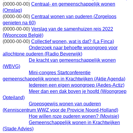
(0000-00-00)
Centraal- en gemeenschappelijk wonen
(Omslag)
(0000-00-00)
Centraal wonen van ouderen (Zorgeloos
genieten na 60)
(0000-00-00)
Verslag van de samenhuizen reis 2022
(Wooncoop België)
(0000-00-00)
Collectief wonen, wat is dat? (La Finca)
Onderzoek naar behoefte woongroep voor
allochtone ouderen (Radio Beverwijk)
De kracht van gemeenschappelijk wonen
(WBVG)
Mini-congres Startconferentie
gemeenschappelijk wonen in Krachtwijken (Aktie Agenda)
Iedereen een eigen woongroep (Aedes-Actiz)
Meer dan een dak boven je hoofd (Woongroep
Opteiland)
Groepsgewijs wonen van ouderen
(Kenniscentrum WWZ voor de Provicie Noord-Holland)
Hoe willen roze ouderen wonen? (Movisie)
Gemeenschappelijk wonen in Krachtwijken
(Stade Advies)