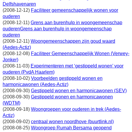
Delfshavenaren
(2008-12-12)
Faciliteer gemeenschappelijk wonen voor
ouderen
(2008-12-11)
Grens aan burenhulp in woongemeenschap
ouderenGrens aan burenhulp in woongemeenschap
ouderen
(2008-12-11)
Woongemeenschappen zijn goud waard
(Aedes-Actiz)
(2008-12-08)
Faciliteer Gemeenschappelijk Wonen (Verwey-
Jonker)
(2008-11-03)
Experimenteren met ‘gestippeld wonen’ voor
ouderen (PvdA Haarlem)
(2008-10-02)
Voorbeelden gestippeld wonen en
harmonicawonen (Aedes-Actiz)
(2008-09-30)
Gestippeld wonen en harmonicawonen (SEV)
(2008-09-30)
Gestippeld wonen en harmonicawonen
(WDTM)
(2008-09-18)
Woongroepen voor ouderen in trek (Aedes-
Actiz)
(2008-09-02)
centraal wonen noordhove (buurtlink.nl)
(2008-08-25)
Woongroep Rumah Bersama geopend