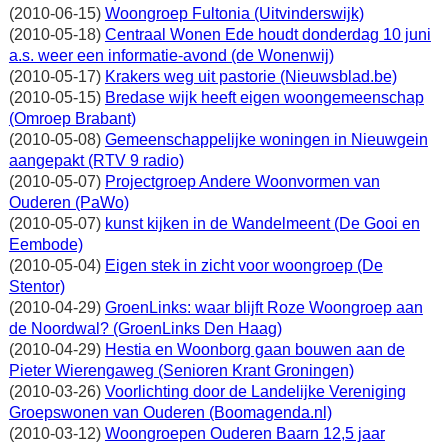
(2010-06-15)
Woongroep Fultonia (Uitvinderswijk)
(2010-05-18)
Centraal Wonen Ede houdt donderdag 10 juni
a.s. weer een informatie-avond (de Wonenwij)
(2010-05-17)
Krakers weg uit pastorie (Nieuwsblad.be)
(2010-05-15)
Bredase wijk heeft eigen woongemeenschap
(Omroep Brabant)
(2010-05-08)
Gemeenschappelijke woningen in Nieuwgein
aangepakt (RTV 9 radio)
(2010-05-07)
Projectgroep Andere Woonvormen van
Ouderen (PaWo)
(2010-05-07)
kunst kijken in de Wandelmeent (De Gooi en
Eembode)
(2010-05-04)
Eigen stek in zicht voor woongroep (De
Stentor)
(2010-04-29)
GroenLinks: waar blijft Roze Woongroep aan
de Noordwal? (GroenLinks Den Haag)
(2010-04-29)
Hestia en Woonborg gaan bouwen aan de
Pieter Wierengaweg (Senioren Krant Groningen)
(2010-03-26)
Voorlichting door de Landelijke Vereniging
Groepswonen van Ouderen (Boomagenda.nl)
(2010-03-12)
Woongroepen Ouderen Baarn 12,5 jaar