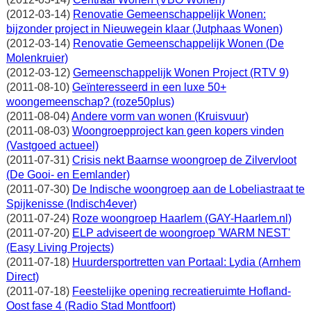
(2012-03-14)
Renovatie Gemeenschappelijk Wonen:
bijzonder project in Nieuwegein klaar (Jutphaas Wonen)
(2012-03-14)
Renovatie Gemeenschappelijk Wonen (De
Molenkruier)
(2012-03-12)
Gemeenschappelijk Wonen Project (RTV 9)
(2011-08-10)
Geïnteresseerd in een luxe 50+
woongemeenschap? (roze50plus)
(2011-08-04)
Andere vorm van wonen (Kruisvuur)
(2011-08-03)
Woongroepproject kan geen kopers vinden
(Vastgoed actueel)
(2011-07-31)
Crisis nekt Baarnse woongroep de Zilvervloot
(De Gooi- en Eemlander)
(2011-07-30)
De Indische woongroep aan de Lobeliastraat te
Spijkenisse (Indisch4ever)
(2011-07-24)
Roze woongroep Haarlem (GAY-Haarlem.nl)
(2011-07-20)
ELP adviseert de woongroep 'WARM NEST'
(Easy Living Projects)
(2011-07-18)
Huurdersportretten van Portaal: Lydia (Arnhem
Direct)
(2011-07-18)
Feestelijke opening recreatieruimte Hofland-
Oost fase 4 (Radio Stad Montfoort)