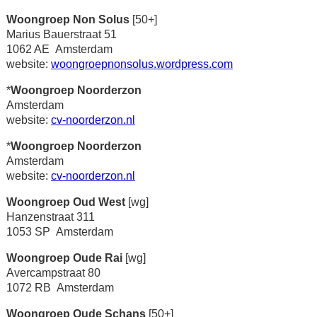
Woongroep Non Solus
[50+]
Marius Bauerstraat 51
1062 AE Amsterdam
website:
woongroepnonsolus.wordpress.com
*
Woongroep Noorderzon
Amsterdam
website:
cv-noorderzon.nl
*
Woongroep Noorderzon
Amsterdam
website:
cv-noorderzon.nl
Woongroep Oud West
[wg]
Hanzenstraat 311
1053 SP Amsterdam
Woongroep Oude Rai
[wg]
Avercampstraat 80
1072 RB Amsterdam
Woongroep Oude Schans
[50+]