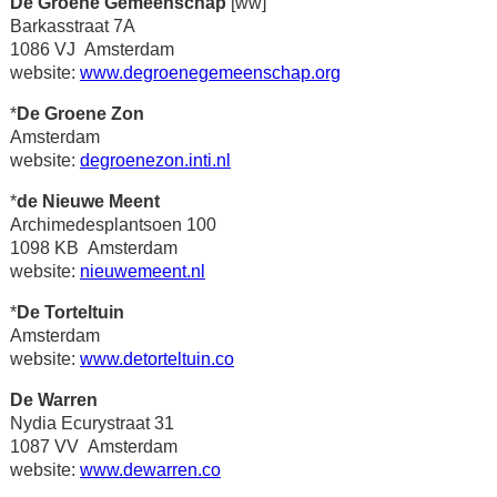
De Groene Gemeenschap
[ww]
Barkasstraat 7A
1086 VJ Amsterdam
website:
www.degroenegemeenschap.org
*
De Groene Zon
Amsterdam
website:
degroenezon.inti.nl
*
de Nieuwe Meent
Archimedesplantsoen 100
1098 KB Amsterdam
website:
nieuwemeent.nl
*
De Torteltuin
Amsterdam
website:
www.detorteltuin.co
De Warren
Nydia Ecurystraat 31
1087 VV Amsterdam
website:
www.dewarren.co