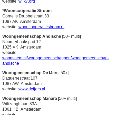
website:
wijk7.org
*
Wooncoöperatie Stroom
Cornelis Drubbelstraat 33
1097 AK Amsterdam
website:
wooncooperatiestroom.nl
Woongemeenschap Andische
[50+ multi]
Noorderhaakspad 12
1025 XK Amsterdam
website:
woonsaem.nl/woongemeenschappen/woongemeenschap-
andische
Woongemeenschap De IJers
[50+]
Daguerrestraat 107
1087 AW Amsterdam
website:
www.deijers.nl
Woongemeenschap Manara
[50+ multi]
Wiltzanghlaan 83A
1061 HB Amsterdam
website: