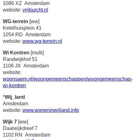
1086 XZ Amsterdam
website:
vrijburcht.nl
WG-terrein
[ww]
Ketelhuisplein 41
1054 RD Amsterdam
website:
www.wg-terrein.nl
Wi Kontren
[multi]
Randwijkhof 51
1106 JX Amsterdam
website:
woonsaem.nl/woongemeenschappen/woongemeenschap-
wi-kontren
*
Wij_land
Amsterdam
website:
www.woneninwijland.info
Wijk 7
[ww]
Daalwijkdreef 7
1102 RN Amsterdam