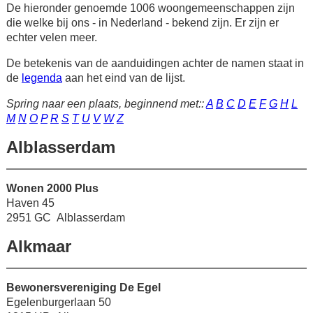
De hieronder genoemde 1006 woongemeenschappen zijn
die welke bij ons - in Nederland - bekend zijn. Er zijn er
echter velen meer.
De betekenis van de aanduidingen achter de namen staat in
de
legenda
aan het eind van de lijst.
Spring naar een plaats, beginnend met::
A
B
C
D
E
F
G
H
L
M
N
O
P
R
S
T
U
V
W
Z
Alblasserdam
Wonen 2000 Plus
Haven 45
2951 GC Alblasserdam
Alkmaar
Bewonersvereniging De Egel
Egelenburgerlaan 50