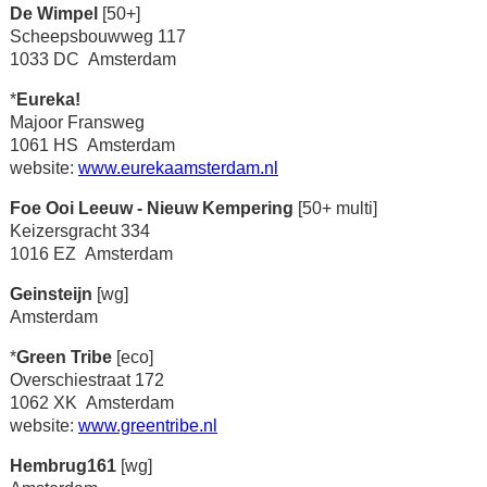
De Wimpel
[50+]
Scheepsbouwweg 117
1033 DC Amsterdam
*
Eureka!
Majoor Fransweg
1061 HS Amsterdam
website:
www.eurekaamsterdam.nl
Foe Ooi Leeuw - Nieuw Kempering
[50+ multi]
Keizersgracht 334
1016 EZ Amsterdam
Geinsteijn
[wg]
Amsterdam
*
Green Tribe
[eco]
Overschiestraat 172
1062 XK Amsterdam
website:
www.greentribe.nl
Hembrug161
[wg]