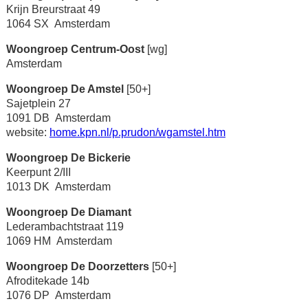
Krijn Breurstraat 49
1064 SX Amsterdam
Woongroep Centrum-Oost
[wg]
Amsterdam
Woongroep De Amstel
[50+]
Sajetplein 27
1091 DB Amsterdam
website:
home.kpn.nl/p.prudon/wgamstel.htm
Woongroep De Bickerie
Keerpunt 2/III
1013 DK Amsterdam
Woongroep De Diamant
Lederambachtstraat 119
1069 HM Amsterdam
Woongroep De Doorzetters
[50+]
Afroditekade 14b
1076 DP Amsterdam