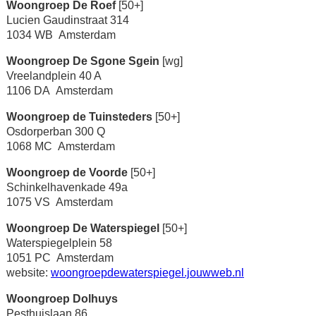
Woongroep De Roef
[50+]
Lucien Gaudinstraat 314
1034 WB Amsterdam
Woongroep De Sgone Sgein
[wg]
Vreelandplein 40 A
1106 DA Amsterdam
Woongroep de Tuinsteders
[50+]
Osdorperban 300 Q
1068 MC Amsterdam
Woongroep de Voorde
[50+]
Schinkelhavenkade 49a
1075 VS Amsterdam
Woongroep De Waterspiegel
[50+]
Waterspiegelplein 58
1051 PC Amsterdam
website:
woongroepdewaterspiegel.jouwweb.nl
Woongroep Dolhuys
Pesthuislaan 86