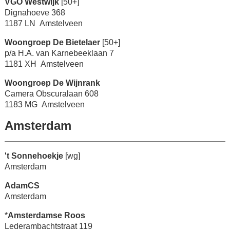
VGO Westwijk
[50+]
Dignahoeve 368
1187 LN Amstelveen
Woongroep De Bietelaer
[50+]
p/a H.A. van Karnebeeklaan 7
1181 XH Amstelveen
Woongroep De Wijnrank
Camera Obscuralaan 608
1183 MG Amstelveen
Amsterdam
't Sonnehoekje
[wg]
Amsterdam
AdamCS
Amsterdam
*
Amsterdamse Roos
Lederambachtstraat 119