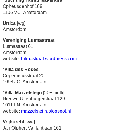
*
Stichting Huntu Makandra
Opheusdenhof 189
1106 VC Amsterdam
Urtica
[wg]
Amsterdam
Vereniging Lutmastraat
Lutmastraat 61
Amsterdam
website:
lutmastraat.wordpress.com
*
Villa des Roses
Copernicusstraat 20
1098 JG Amsterdam
*
Villa Mazzelsteijn
[50+ multi]
Nieuwe Uilenburgerstraat 129
1011 LN Amsterdam
website:
mazzelsteijn.blogspot.nl
Vrijburcht
[ww]
Jan Olphert Vaillantlaan 161