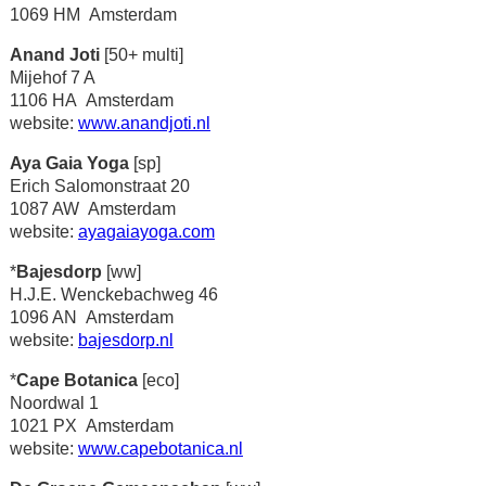
1069 HM Amsterdam
Anand Joti
[50+ multi]
Mijehof 7 A
1106 HA Amsterdam
website:
www.anandjoti.nl
Aya Gaia Yoga
[sp]
Erich Salomonstraat 20
1087 AW Amsterdam
website:
ayagaiayoga.com
*
Bajesdorp
[ww]
H.J.E. Wenckebachweg 46
1096 AN Amsterdam
website:
bajesdorp.nl
*
Cape Botanica
[eco]
Noordwal 1
1021 PX Amsterdam
website:
www.capebotanica.nl