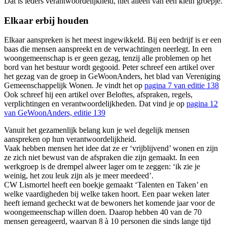
Dat is ieders verantwoordelijkheid, niet alleen van een klein groepje.
Elkaar erbij houden
Elkaar aanspreken is het meest ingewikkeld. Bij een bedrijf is er een
baas die mensen aanspreekt en de verwachtingen neerlegt. In een
woongemeenschap is er geen gezag, tenzij alle problemen op het
bord van het bestuur wordt gegooid. Peter schreef een artikel over
het gezag van de groep in GeWoonAnders, het blad van Vereniging
Gemeenschappelijk Wonen. Je vindt het op
pagina 7 van editie 138
Ook schreef hij een artikel over Beloftes, afspraken, regels,
verplichtingen en verantwoordelijkheden. Dat vind je op
pagina 12
van GeWoonAnders, editie 139
Vanuit het gezamenlijk belang kun je wel degelijk mensen
aanspreken op hun verantwoordelijkheid.
Vaak hebben mensen het idee dat ze er ‘vrijblijvend’ wonen en zijn
ze zich niet bewust van de afspraken die zijn gemaakt. In een
werkgroep is de drempel alweer lager om te zeggen: ‘ik zie je
weinig, het zou leuk zijn als je meer meedeed’.
CW Lismortel heeft een boekje gemaakt ‘Talenten en Taken’ en
welke vaardigheden bij welke taken hoort. Een paar weken later
heeft iemand gecheckt wat de bewoners het komende jaar voor de
woongemeenschap willen doen. Daarop hebben 40 van de 70
mensen gereageerd, waarvan 8 à 10 personen die sinds lange tijd