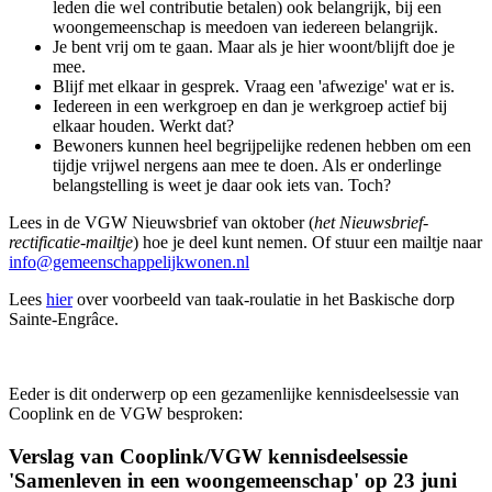
leden die wel contributie betalen) ook belangrijk, bij een
woongemeenschap is meedoen van iedereen belangrijk.
Je bent vrij om te gaan. Maar als je hier woont/blijft doe je
mee.
Blijf met elkaar in gesprek. Vraag een 'afwezige' wat er is.
Iedereen in een werkgroep en dan je werkgroep actief bij
elkaar houden. Werkt dat?
Bewoners kunnen heel begrijpelijke redenen hebben om een
tijdje vrijwel nergens aan mee te doen. Als er onderlinge
belangstelling is weet je daar ook iets van. Toch?
Lees in de VGW Nieuwsbrief van oktober (
het Nieuwsbrief-
rectificatie-mailtje
) hoe je deel kunt nemen. Of stuur een mailtje naar
info@gemeenschappelijkwonen.nl
Lees
hier
over voorbeeld van taak-roulatie in het Baskische dorp
Sainte-Engrâce.
Eeder is dit onderwerp op een gezamenlijke kennisdeelsessie van
Cooplink en de VGW besproken:
Verslag van Cooplink/VGW kennisdeelsessie
'Samenleven in een woongemeenschap' op 23 juni