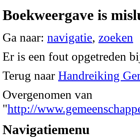
Boekweergave is misl
Ga naar:
navigatie
,
zoeken
Er is een fout opgetreden b
Terug naar
Handreiking Ge
Overgenomen van
"
http://www.gemeenschappe
Navigatiemenu